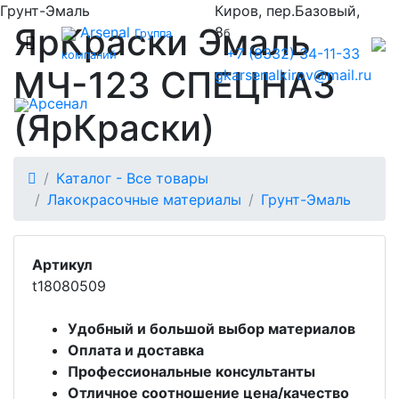
Грунт-Эмаль
Киров, пер.Базовый,
ЯрКраски Эмаль
Arsenal
8
Группа
б
+7 (8332) 34-11-33
компаний
МЧ-123 СПЕЦНАЗ
gkarsenalkirov@mail.ru
Арсенал
(ЯрКраски)
Каталог - Все товары
Лакокрасочные материалы
Грунт-Эмаль
Артикул
t18080509
Удобный и большой выбор материалов
Оплата и доставка
Профессиональные консультанты
Отличное соотношение цена/качество