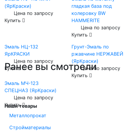
(ЯрКраски)
гладкая база под
Цена по запросу
колеровку BW
Купить
HAMMERITE
Цена по запросу
Купить
Эмаль НЦ-132
Грунт-Эмаль по
ЯрКРАСКИ
ржавчине НЕРЖАВЕЙ
Цена по запросу
(ЯрКраски)
Ранее вы смотрели
Купить
Цена по запросу
Купить
Эмаль МЧ-123
СПЕЦНАЗ (ЯрКраски)
Цена по запросу
Купить
Наши товары
Металлопрокат
Стройматериалы