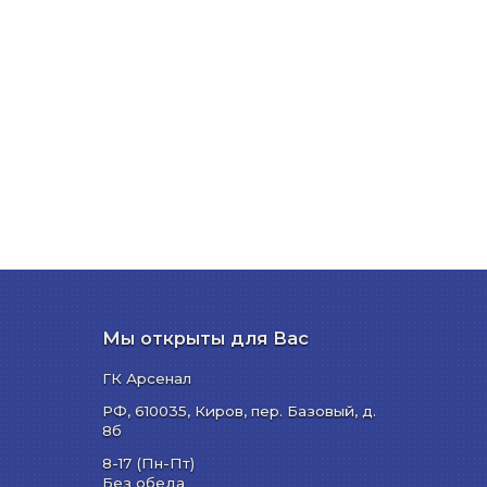
Мы открыты для Вас
ГК Арсенал
РФ,
610035
,
Киров
,
пер. Базовый, д.
8б
8-17 (Пн-Пт)
Без обеда