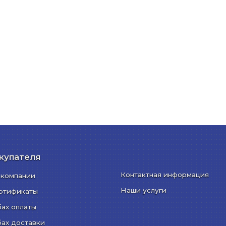
купателя
Контактная информация
 компании
Наши услуги
ртификаты
бах оплаты
бах доставки