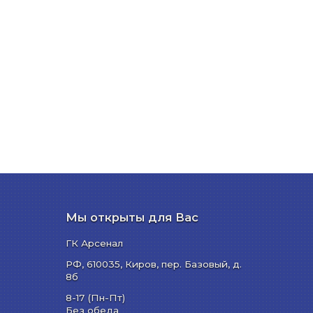
Мы открыты для Вас
ГК Арсенал
РФ,
610035
,
Киров
,
пер. Базовый, д.
8б
8-17 (Пн-Пт)
Без обеда