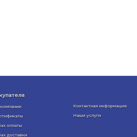
купателя
Контактная информация
 компании
Наши услуги
ртификаты
бах оплаты
бах доставки