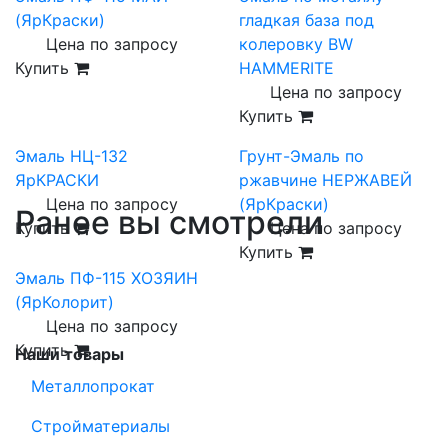
(ЯрКраски)
гладкая база под
Цена по запросу
колеровку BW
Купить
HAMMERITE
Цена по запросу
Купить
Эмаль НЦ-132
Грунт-Эмаль по
ЯрКРАСКИ
ржавчине НЕРЖАВЕЙ
Цена по запросу
(ЯрКраски)
Ранее вы смотрели
Купить
Цена по запросу
Купить
Эмаль ПФ-115 ХОЗЯИН
(ЯрКолорит)
Цена по запросу
Купить
Наши товары
Металлопрокат
Стройматериалы