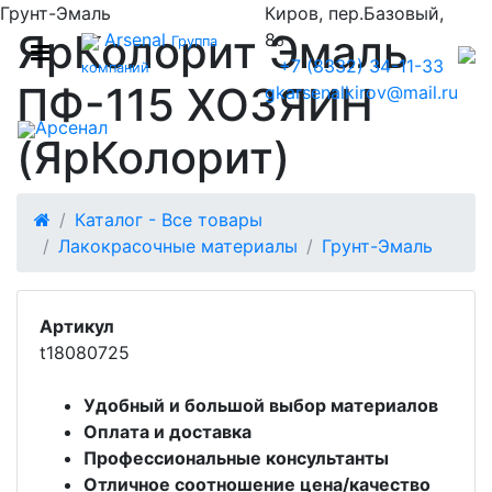
Грунт-Эмаль
Киров, пер.Базовый,
ЯрКолорит Эмаль
Arsenal
8
Группа
б
+7 (8332) 34-11-33
компаний
ПФ-115 ХОЗЯИН
gkarsenalkirov@mail.ru
Арсенал
(ЯрКолорит)
Каталог - Все товары
Лакокрасочные материалы
Грунт-Эмаль
Артикул
t18080725
Удобный и большой выбор материалов
Оплата и доставка
Профессиональные консультанты
Отличное соотношение цена/качество