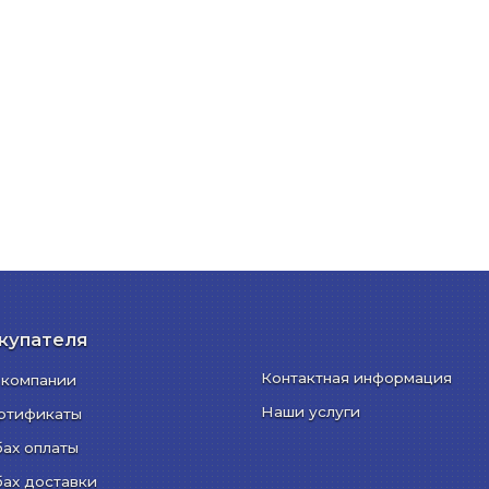
купателя
Контактная информация
 компании
Наши услуги
ртификаты
бах оплаты
бах доставки