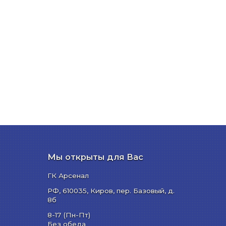
Мы открыты для Вас
ГК Арсенал
РФ,
610035
,
Киров
,
пер. Базовый, д.
8б
8-17 (Пн-Пт)
Без обеда