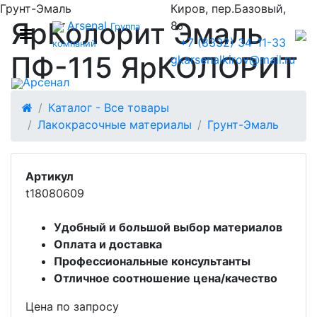
Грунт-Эмаль
Киров, пер.Базовый,
ЯрКолорит Эмаль
Arsenal
8
Группа
б
+7 (8332) 34-11-33
компаний
ПФ-115 ЯрКОЛОРИТ
gkarsenalkirov@mail.ru
Арсенал
Каталог - Все товары
Лакокрасочные материалы
Грунт-Эмаль
Артикул
t18080609
Удобный и большой выбор материалов
Оплата и доставка
Профессиональные консультанты
Отличное соотношение цена/качество
Цена по запросу