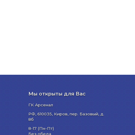
Мы открыты для Вас
ГК Арсенал
РФ,
610035
,
Киров
,
пер. Базовый, д.
8б
8-17 (Пн-Пт)
Без обеда