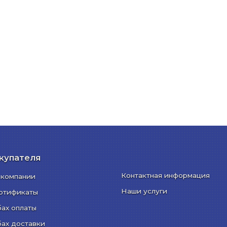
купателя
Контактная информация
 компании
Наши услуги
ртификаты
бах оплаты
бах доставки