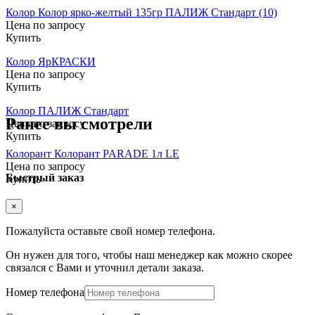
Колор Колор ярко-желтый 135гр ПАЛИЖ Стандарт (10)
Цена по запросу
Купить
Колор ЯрКРАСКИ
Цена по запросу
Купить
Колор ПАЛИЖ Стандарт
Ранее вы смотрели
Цена по запросу
Купить
Колорант Колорант PARADE 1л LE
Цена по запросу
Быстрый заказ
Купить
×
Пожалуйста оставьте свой номер телефона.
Он нужен для того, чтобы наш менеджер как можно скорее
связался с Вами и уточнил детали заказа.
Номер телефона