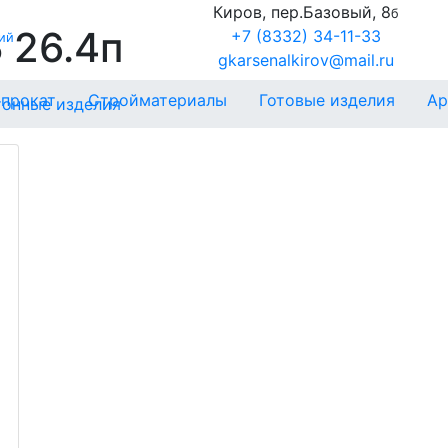
Киров, пер.Базовый, 8
б
 26.4п
+7 (8332) 34-11-33
ий
gkarsenalkirov@mail.ru
прокат
Стройматериалы
Готовые изделия
Ар
онные изделия