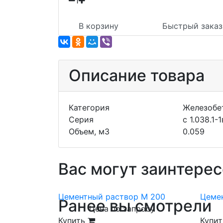
1
В корзину
Быстрый заказ
Описание товара
Категория
Железобе
Серия
с 1.038.1-
Объем, м3
0.059
Вас могут заинтерес
Цементный раствор М 200
Цеме
Ранее вы смотрели
Цена по запросу
Купить
Купи