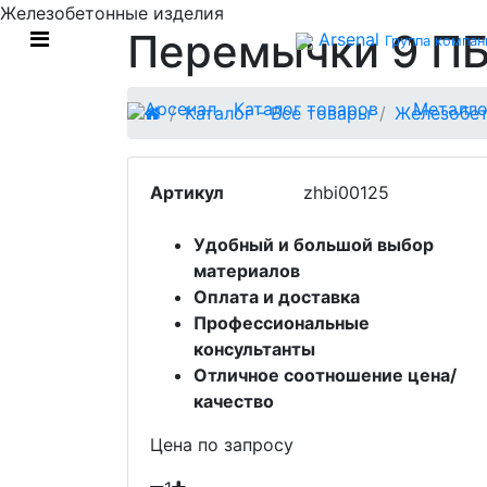
Железобетонные изделия
Перемычки 9 ПБ
Arsenal
Группа компан
Арсенал
Каталог товаров
Металло
Каталог - Все товары
Железобет
Артикул
zhbi00125
Удобный и большой выбор
материалов
Оплата и доставка
Профессиональные
консультанты
Отличное соотношение цена/
качество
Цена по запросу