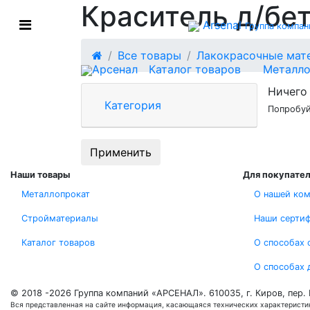
Краситель д/бе
Arsenal
Группа компан
Все товары
Лакокрасочные мат
Арсенал
Каталог товаров
Металло
Ничего 
Категория
Попробуй
Применить
Наши товары
Для покупате
Металлопрокат
О нашей ко
Стройматериалы
Наши серти
Каталог товаров
О способах 
О способах 
© 2018 -2026 Группа компаний «АРСЕНАЛ».
610035, г. Киров, пер.
Вся представленная на сайте информация, касающаяся технических характеристик