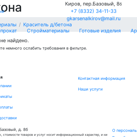
тона
Киров, пер.Базовый, 8
б
+7 (8332) 34-11-33
ий
gkarsenalkirov@mail.ru
ериалы
Краситель д/бетона
прокат
Стройматериалы
Готовые изделия
Ар
не найдено.
те немного ослабить требования в фильтре.
ля
Контактная информация
мпании
Наши услуги
фикаты
оплаты
доставки
 Базовый, д. 8б
О персональ
, стоимости товаров и услуг носит информационный характер, и ни