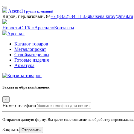
Arsenal
Группа компаний
Киров, пер.Базовый, 8
+7 (8332) 34-11-33
gkarsenalkirov@mail.ru
б
Новости
О ГК «Арсенал»
Контакты
Арсенал
Каталог товаров
Металлопрокат
Стройматериалы
Готовые изделия
Арматура
Заказать обратный звонок
×
Номер телефона
Отправляя данную форму, Вы даете свое согласие на обработку персональн
Закрыть
Отправить