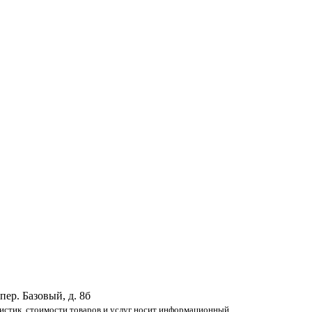
 пер. Базовый, д. 8б
ристик, стоимости товаров и услуг носит информационный