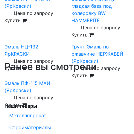
(ЯрКраски)
гладкая база под
Цена по запросу
колеровку BW
Купить
HAMMERITE
Цена по запросу
Купить
Эмаль НЦ-132
Грунт-Эмаль по
ЯрКРАСКИ
ржавчине НЕРЖАВЕЙ
Цена по запросу
(ЯрКраски)
Ранее вы смотрели
Купить
Цена по запросу
Купить
Эмаль ПФ-115 МАЙ
(ЯрКраски)
Цена по запросу
Купить
Наши товары
Металлопрокат
Стройматериалы