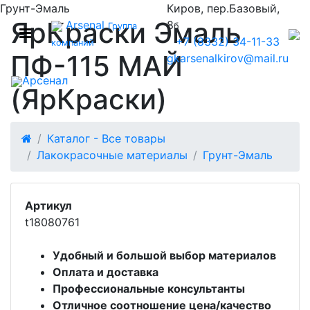
Грунт-Эмаль
Киров, пер.Базовый,
ЯрКраски Эмаль
Arsenal
8
Группа
б
+7 (8332) 34-11-33
компаний
ПФ-115 МАЙ
gkarsenalkirov@mail.ru
Арсенал
(ЯрКраски)
Каталог - Все товары
Лакокрасочные материалы
Грунт-Эмаль
Артикул
t18080761
Удобный и большой выбор материалов
Оплата и доставка
Профессиональные консультанты
Отличное соотношение цена/качество