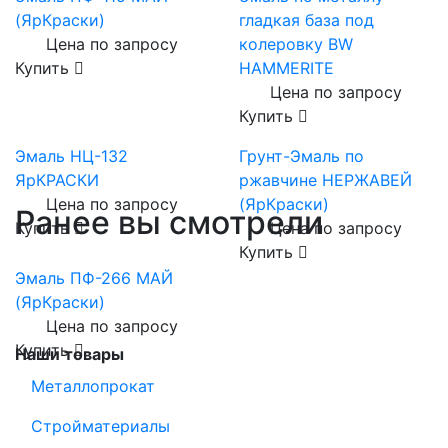
(ЯрКраски)
гладкая база под
Цена по запросу
колеровку BW
Купить
HAMMERITE
Цена по запросу
Купить
Эмаль НЦ-132
Грунт-Эмаль по
ЯрКРАСКИ
ржавчине НЕРЖАВЕЙ
Цена по запросу
(ЯрКраски)
Ранее вы смотрели
Купить
Цена по запросу
Купить
Эмаль ПФ-266 МАЙ
(ЯрКраски)
Цена по запросу
Купить
Наши товары
Металлопрокат
Стройматериалы