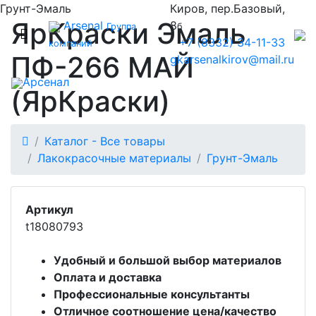
Грунт-Эмаль
Киров, пер.Базовый,
ЯрКраски Эмаль
Arsenal
8
Группа
б
+7 (8332) 34-11-33
компаний
ПФ-266 МАЙ
gkarsenalkirov@mail.ru
Арсенал
(ЯрКраски)
Каталог - Все товары
Лакокрасочные материалы
Грунт-Эмаль
Артикул
t18080793
Удобный и большой выбор материалов
Оплата и доставка
Профессиональные консультанты
Отличное соотношение цена/качество