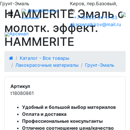
Грунт-Эмаль
Киров, пер.Базовый,
HAMMERITE Эмаль с
Arsenal
8
Группа
б
+7 (8332) 34-11-33
компаний
молотк. эффект.
gkarsenalkirov@mail.ru
Арсенал
HAMMERITE
Каталог - Все товары
Лакокрасочные материалы
Грунт-Эмаль
Артикул
t18080861
Удобный и большой выбор материалов
Оплата и доставка
Профессиональные консультанты
Отличное соотношение цена/качество