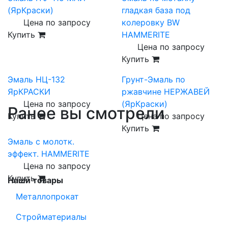
(ЯрКраски)
гладкая база под
Цена по запросу
колеровку BW
Купить
HAMMERITE
Цена по запросу
Купить
Эмаль НЦ-132
Грунт-Эмаль по
ЯрКРАСКИ
ржавчине НЕРЖАВЕЙ
Цена по запросу
(ЯрКраски)
Ранее вы смотрели
Купить
Цена по запросу
Купить
Эмаль с молотк.
эффект. HAMMERITE
Цена по запросу
Купить
Наши товары
Металлопрокат
Стройматериалы