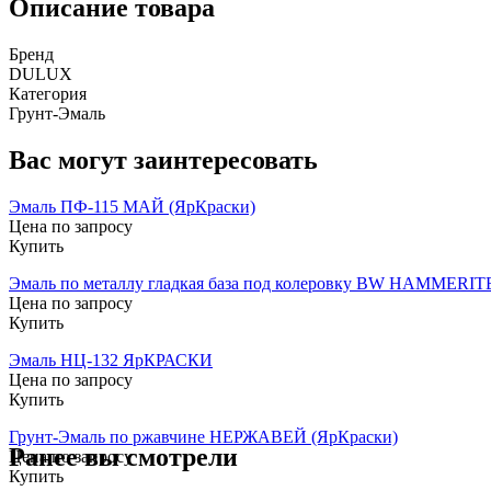
Описание товара
Бренд
DULUX
Категория
Грунт-Эмаль
Вас могут заинтересовать
Эмаль ПФ-115 МАЙ (ЯрКраски)
Цена по запросу
Купить
Эмаль по металлу гладкая база под колеровку BW HAMMERIT
Цена по запросу
Купить
Эмаль НЦ-132 ЯрКРАСКИ
Цена по запросу
Купить
Грунт-Эмаль по ржавчине НЕРЖАВЕЙ (ЯрКраски)
Ранее вы смотрели
Цена по запросу
Купить