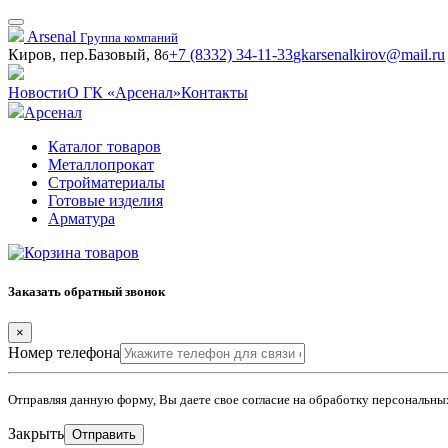
Arsenal
Группа компаний
Киров, пер.Базовый, 8
+7 (8332) 34-11-33
gkarsenalkirov@mail.ru
б
Новости
О ГК «Арсенал»
Контакты
Арсенал
Каталог товаров
Металлопрокат
Стройматериалы
Готовые изделия
Арматура
Заказать обратный звонок
×
Номер телефона
Отправляя данную форму, Вы даете свое согласие на обработку персональн
Закрыть
Отправить