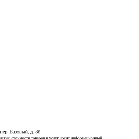
 пер. Базовый, д. 8б
ристик, стоимости товаров и услуг носит информационный