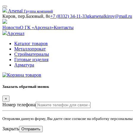
Arsenal
Группа компаний
Киров, пер.Базовый, 8
+7 (8332) 34-11-33
gkarsenalkirov@mail.ru
б
Новости
О ГК «Арсенал»
Контакты
Арсенал
Каталог товаров
Металлопрокат
Стройматериалы
Готовые изделия
Арматура
Заказать обратный звонок
×
Номер телефона
Отправляя данную форму, Вы даете свое согласие на обработку персональн
Закрыть
Отправить