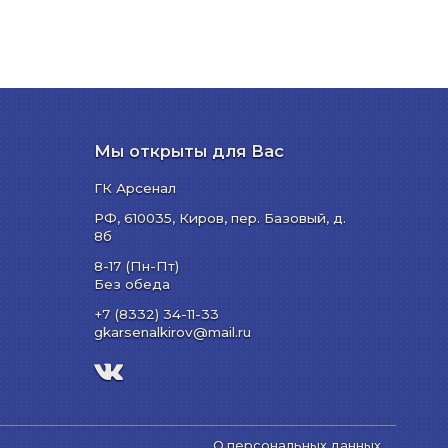
Мы открыты для Вас
ГК Арсенал
РФ,
610035
,
Киров
,
пер. Базовый, д.
8б
8-17 (Пн-Пт)
Без обеда
+7 (8332) 34-11-33
gkarsenalkirov@mail.ru
О персональных данных