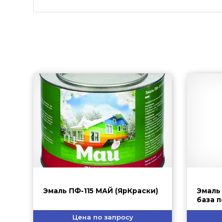
Эмаль ПФ-115 МАЙ (ЯрКраски)
Эмаль
база 
HAMME
Цена по запросу