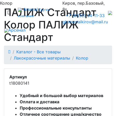
Колор
Киров, пер.Базовый,
ПАЛИЖ Стандарт
Arsenal
8
Группа
б
+7 (8332) 34-11-33
компаний
Колор ПАЛИЖ
gkarsenalkirov@mail.ru
Арсенал
Стандарт
Каталог - Все товары
Лакокрасочные материалы
Колор
Артикул
t18080141
Удобный и большой выбор материалов
Оплата и доставка
Профессиональные консультанты
Отличное соотношение цена/качество