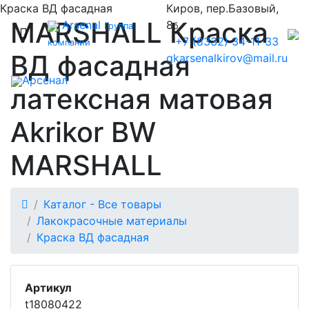
Краска ВД фасадная
Киров, пер.Базовый,
MARSHALL Краска
Arsenal
8
Группа
б
+7 (8332) 34-11-33
компаний
ВД фасадная
gkarsenalkirov@mail.ru
Арсенал
латексная матовая
Akrikor BW
MARSHALL
Каталог - Все товары
Лакокрасочные материалы
Краска ВД фасадная
Артикул
t18080422