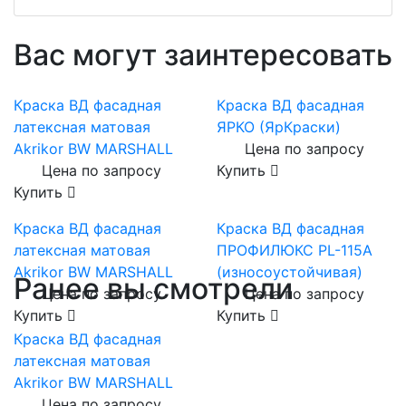
Вас могут заинтересовать
Краска ВД фасадная
Краска ВД фасадная
латексная матовая
ЯРКО (ЯрКраски)
Akrikor BW MARSHALL
Цена по запросу
Цена по запросу
Купить
Купить
Краска ВД фасадная
Краска ВД фасадная
латексная матовая
ПРОФИЛЮКС PL-115А
Akrikor BW MARSHALL
(износоустойчивая)
Ранее вы смотрели
Цена по запросу
Цена по запросу
Купить
Купить
Краска ВД фасадная
латексная матовая
Akrikor BW MARSHALL
Цена по запросу