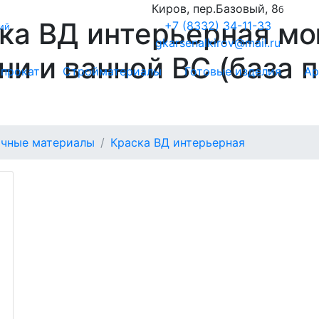
Киров, пер.Базовый, 8
б
ка ВД интерьерная м
+7 (8332) 34-11-33
ий
gkarsenalkirov@mail.ru
ни и ванной ВС (база 
прокат
Стройматериалы
Готовые изделия
Ар
очные материалы
Краска ВД интерьерная