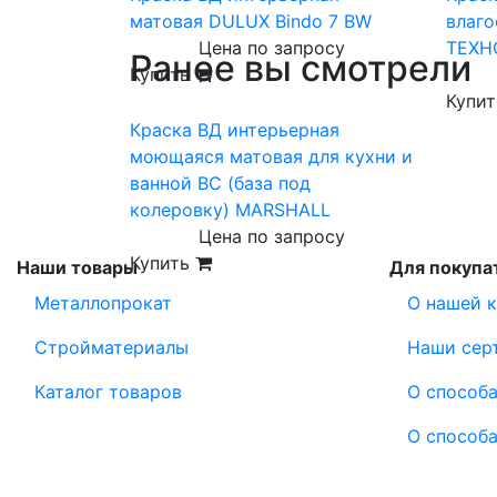
матовая DULUX Bindo 7 BW
влаг
Цена по запросу
ТЕХН
Ранее вы смотрели
Купить
Купи
Краска ВД интерьерная
моющаяся матовая для кухни и
ванной ВС (база под
колеровку) MARSHALL
Цена по запросу
Купить
Наши товары
Для покупа
Металлопрокат
О нашей 
Стройматериалы
Наши сер
Каталог товаров
О способа
О способа