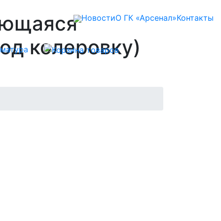
оющаяся
Новости
О ГК «Арсенал»
Контакты
под колеровку)
матура