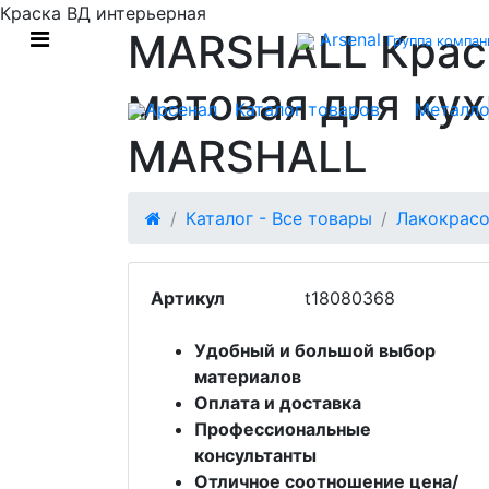
Краска ВД интерьерная
MARSHALL Крас
Arsenal
Группа компан
матовая для кух
Арсенал
Каталог товаров
Металло
MARSHALL
Каталог - Все товары
Лакокрас
Артикул
t18080368
Удобный и большой выбор
материалов
Оплата и доставка
Профессиональные
консультанты
Отличное соотношение цена/