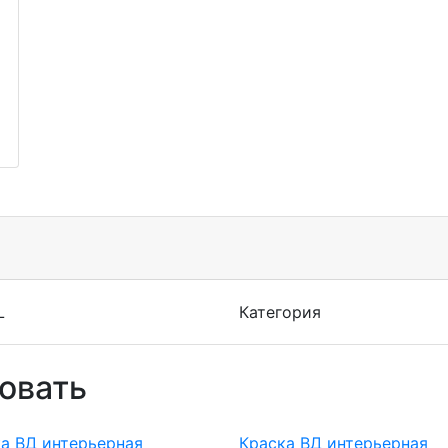
L
Категория
овать
а ВД интерьерная
Краска ВД интерьерная