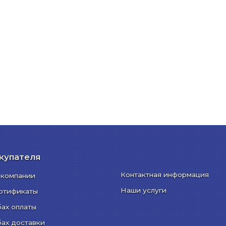
купателя
Контактная информация
 компании
Наши услуги
ртификаты
бах оплаты
бах доставки