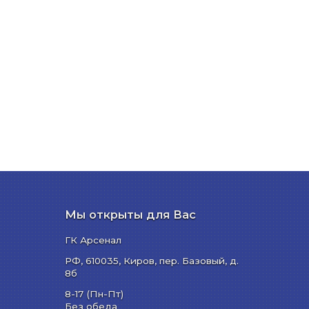
Мы открыты для Вас
ГК Арсенал
РФ,
610035
,
Киров
,
пер. Базовый, д.
8б
8-17 (Пн-Пт)
Без обеда