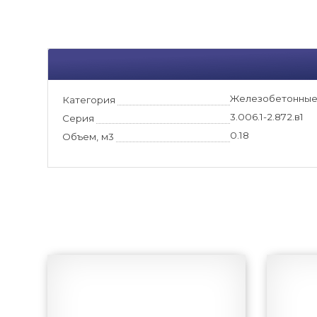
Железобетонные
Категория
3.006.1-2.872.в1
Серия
0.18
Объем, м3