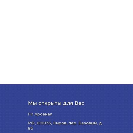
Мы открыты для Вас
ГК Арсенал
РФ,
610035
,
Киров
,
пер. Базовый, д.
8б