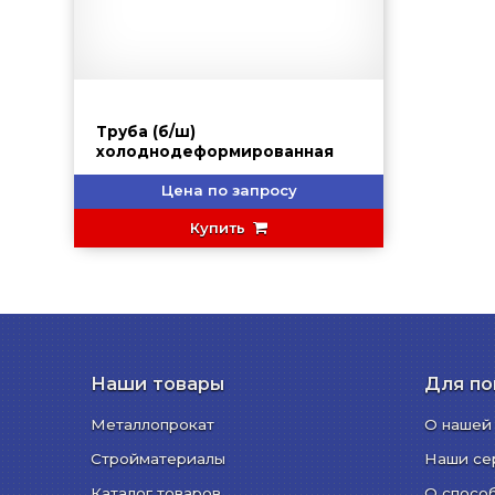
Труба (б/ш)
холоднодеформированная
Цена по запросу
Купить
Наши товары
Для по
Металлопрокат
О нашей
Стройматериалы
Наши се
Каталог товаров
О спосо