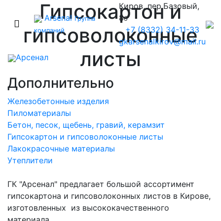
Гипсокартон и
Киров, пер.Базовый,
Arsenal
8
Группа
б
гипсоволоконные
+7 (8332) 34-11-33
компаний
gkarsenalkirov@mail.ru
листы
Арсенал
Дополнительно
Железобетонные изделия
Пиломатериалы
Бетон, песок, щебень, гравий, керамзит
Гипсокартон и гипсоволоконные листы
Лакокрасочные материалы
Утеплители
ГК "Арсенал" предлагает большой ассортимент
гипсокартона и гипсоволоконных листов в Кирове,
изготовленных из высококачественного
материала.